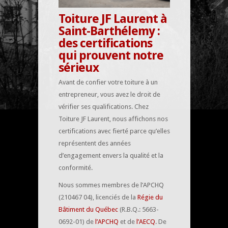
Toiture JF Laurent à
Saint-Barthélemy :
des certifications
qui prouvent notre
sérieux
Avant de confier votre toiture à un
entrepreneur, vous avez le droit de
vérifier ses qualifications. Chez
Toiture JF Laurent, nous affichons nos
certifications avec fierté parce qu’elles
représentent des années
d’engagement envers la qualité et la
conformité.
Nous sommes membres de l’APCHQ
(210467 04), licenciés de la
Régie du
Bâtiment du Québec
(R.B.Q.: 5663-
0692-01) de
l’APCHQ
et de
l’AECQ
. De