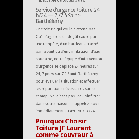
impeccable de toutes parts.
Service d’urgence toiture 24
h/24 — 7j/7 à Saint-
Barthélemy :
Une toiture qui coule n’attend pas.
Qu’il s’agisse d’un dégât causé par
une tempête, d’un bardeau arraché
par le vent ou d’une infiltration d’eau
soudaine, notre équipe d’intervention
d’urgence se déplace 24 heures sur
24, 7 jours sur 7 à Saint-Barthélemy
pour évaluer la situation et effectuer
les réparations nécessaires sur le
champ. Ne laissez pas l’eau s’infiltrer
dans votre maison — appelez-nous
immédiatement au 450-803-3774.
Pourquoi Choisir
Toiture JF Laurent
comme couvreur à