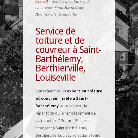
Accueil
»
Service de toiture et de
couvreur à Saint-Barthélemy,
Berthierville, Louiseville
Service de
toiture et de
couvreur à Saint-
Barthélemy,
Berthierville,
Louiseville
Vous cherchez un
expert en toiture
et couvreur fiable à Saint-
Barthélemy
pour la pose, la
réparation ou le remplacement de
votre toiture ? Toiture JF Laurent
intervient à Saint-Barthélemy,
Berthierville, Louiseville et dans toute