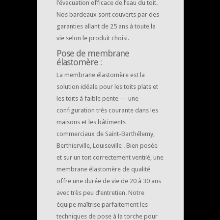
l’évacuation efficace de l’eau du toit.
Nos bardeaux sont couverts par des
garanties allant de 25 ans à toute la
vie selon le produit choisi.
Pose de membrane
élastomère :
La membrane élastomère est la
solution idéale pour les toits plats et
les toits à faible pente — une
configuration très courante dans les
maisons et les bâtiments
commerciaux de Saint-Barthélemy,
Berthierville, Louiseville . Bien posée
et sur un toit correctement ventilé, une
membrane élastomère de qualité
offre une durée de vie de 20 à 30 ans
avec très peu d’entretien. Notre
équipe maîtrise parfaitement les
techniques de pose à la torche pour